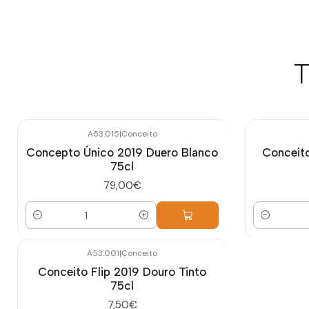
T
A53.015
|
Conceito
Concepto Único 2019 Duero Blanco
Conceito
75cl
79,00€
Cantidad
Cantidad
A53.001
|
Conceito
Agotado
Conceito Flip 2019 Douro Tinto
75cl
7,50€