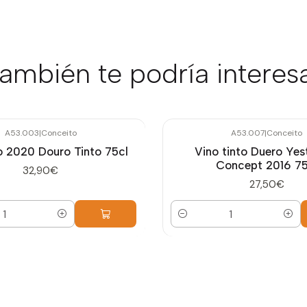
ambién te podría interes
A53.003
|
Conceito
A53.007
|
Conceito
 2020 Douro Tinto 75cl
Vino tinto Duero Yes
Concept 2016 75
32,90€
27,50€
Cantidad