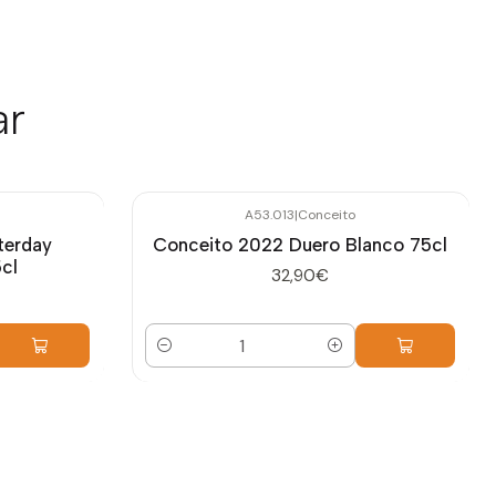
ar
A53.013
|
Conceito
terday
Conceito 2022 Duero Blanco 75cl
cl
32,90€
Cantidad