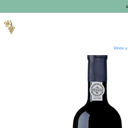
Inicio
Productores
Duero
Concepto
Conceito Único 2021 
Vinos 