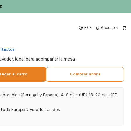
l)
nico 2021 Douro Tinto
ES
Acceso
ntactos
tivador, ideal para acompañar la mesa.
regar al carro
Comprar ahora
laborables (Portugal y España), 4-9 días (UE), 15-20 días (EE.
a toda Europa y Estados Unidos.