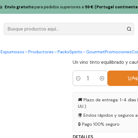
Douro Tinto 75cl
Envío gratuito
para pedidos superiores a
59 € (Portugal continenta
Conceito Ú
75cl
|
y Espumosos
Productores
Packs
Spirits
Gourmet
Promociones
Co
Un vino tinto equilibrado y cau
Ag
Cantidad
🚚 Plazo de entrega: 1-4 días 
UU.)
🌍 Envíos rápidos y seguros 
🔒 Pago 100% seguro
DETALLES