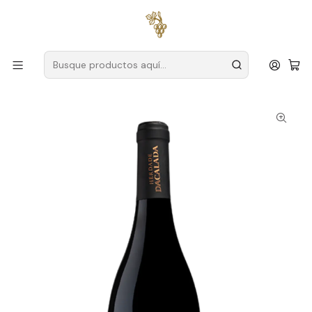
Envío gratuito
para pedidos superiores a
59 € (Portugal
continental)
Inicio
Productores
Alentejo
Finca Calada
Caladessa Magnum 2020 Alentejo Vino Tinto 1,5L