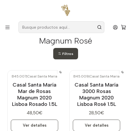
Envío gratuito
para pedidos superiores a
59 € (Portugal
continental)
Inicio
Vinos y Espumosos
Magnum Rosé
Magnum Rosé
Filtros
B45.007
|
Casal Santa Maria
B45.009
|
Casal Santa Maria
Agotado
Agotado
Casal Santa María
Casal Santa María
Mar de Rosas
3000 Rosas
Magnum 2020
Magnum 2020
Lisboa Rosado 1.5L
Lisboa Rosé 1.5L
48,50€
28,50€
Ver detalles
Ver detalles