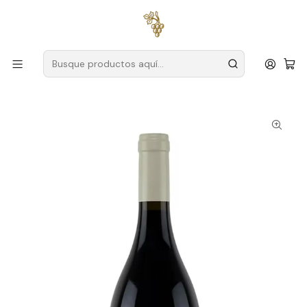
Envío gratuito
para pedidos superiores a
59 € (Portugal
continental)
Inicio
Productores
Alentejo
Familia Rosa Santos
Rosa Santos Family Explicit Trincadeira Red Wine Alentejo
75cl