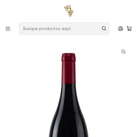
Envío gratuito
para pedidos superiores a
59 € (Portugal
continental)
Inicio
Productores
Alentejo
Familia Rosa Santos
Rosa Santos Família Explícita Tinto Alentejo 75cl