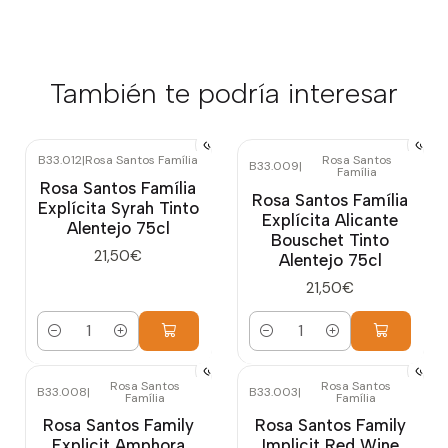
También te podría interesar
B33.012
|
Rosa Santos Família
Rosa Santos
B33.009
|
Família
Rosa Santos Família
Rosa Santos Família
Explícita Syrah Tinto
Explícita Alicante
Alentejo 75cl
Bouschet Tinto
21,50€
Alentejo 75cl
21,50€
Cantidad
Cantidad
Rosa Santos
Rosa Santos
B33.008
|
B33.003
|
Família
Família
Rosa Santos Family
Rosa Santos Family
Explicit Amphora
Implicit Red Wine