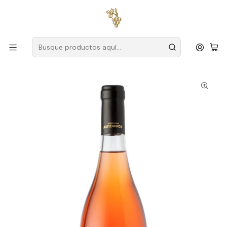
Envío gratuito
para pedidos superiores a
59 € (Portugal
continental)
Inicio
Productores
Duero
Granja Avidagos
Quinta dos Avidagos Reserva Douro Rosé 75cl