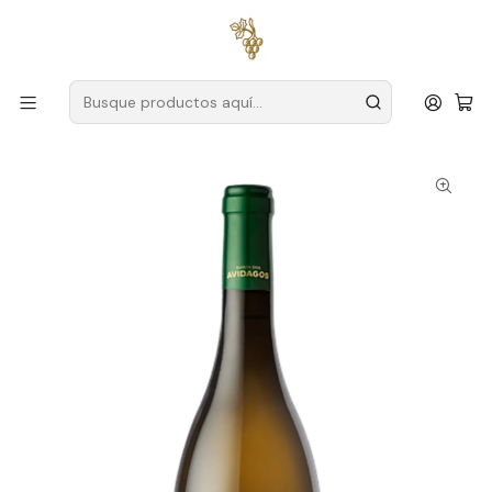
Envío gratuito
para pedidos superiores a
59 € (Portugal
continental)
Inicio
Productores
Duero
Granja Avidagos
Quinta dos Avidagos Reserva Douro Branco 75cl