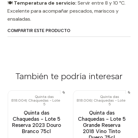
🍽️
Temperatura de servicio:
Servir entre 8 y 10 °C.
Excelente para acompañar pescados, mariscos y
ensaladas.
COMPARTIR ESTE PRODUCTO
También te podría interesar
Quinta das
Quinta das
B18.004
|
Chaquedas - Lote
B18.006
|
Chaquedas - Lote
Agotado
5
5
Quinta das
Quinta das
Chaquedas - Lote 5
Chaquedas - Lote 5
Reserva 2023 Douro
Grande Reserva
Branco 75cl
2018 Vino Tinto
Duero 75cl