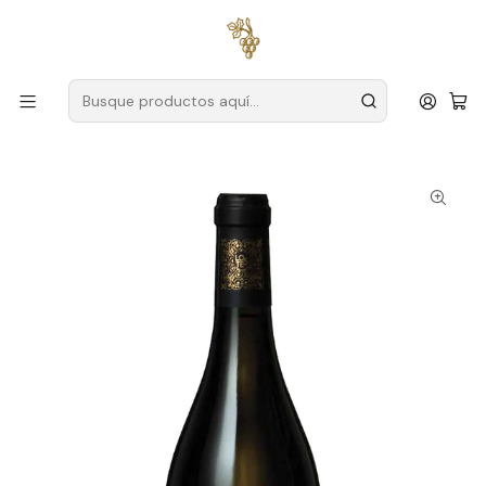
Envío gratuito
para pedidos superiores a
59 € (Portugal
continental)
Inicio
Productores
Duero
Finca Chaquedas – Lote 5
Quinta das Chaquedas - Lote 5 Grande Reserva 2023
Douro Blanco 75cl