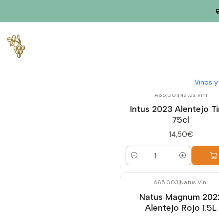
Inicio
Productores
Alentejo
Natus Vini
Vinos 
A65.001
|
Natus Vini
Intus 2023 Alentejo T
75cl
14,50€
Cantidad
A65.003
|
Natus Vini
Natus Magnum 202
Alentejo Rojo 1.5L