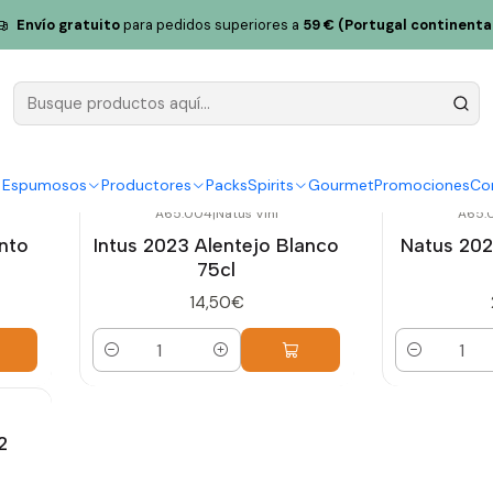
Envío gratuito
para pedidos superiores a
59 € (Portugal continenta
Natus Vini
y Espumosos
Productores
Packs
Spirits
Gourmet
Promociones
Co
A65.004
|
Natus Vini
A65.
into
Intus 2023 Alentejo Blanco
Natus 202
75cl
14,50€
Cantidad
Cantidad
2