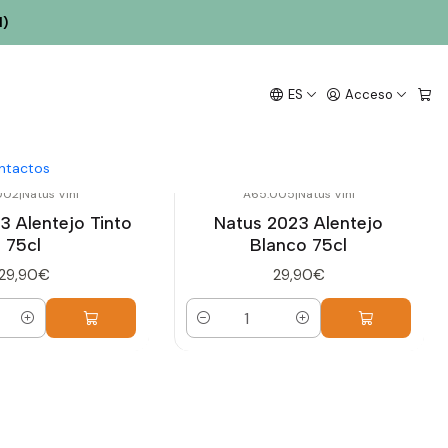
l)
ES
Acceso
ntactos
002
|
Natus Vini
A65.005
|
Natus Vini
3 Alentejo Tinto
Natus 2023 Alentejo
75cl
Blanco 75cl
29,90€
29,90€
Cantidad