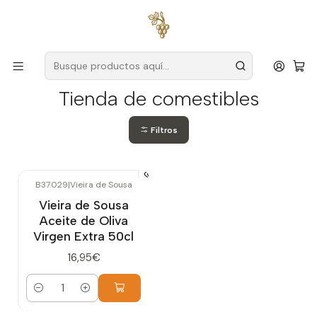
Envío gratuito
para pedidos superiores a
59 € (Portugal
continental)
Inicio
Tienda de comestibles
Tienda de comestibles
Filtros
B37.029
|
Vieira de Sousa
Vieira de Sousa
Aceite de Oliva
Virgen Extra 50cl
16,95€
Cantidad