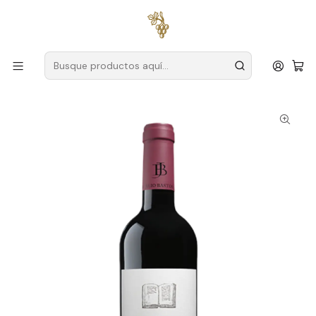
Envío gratuito
para pedidos superiores a
59 € (Portugal
continental)
Inicio
Productores
Alentejo
Señora María
Lenda 2021 Alentejo Tinto 75cl