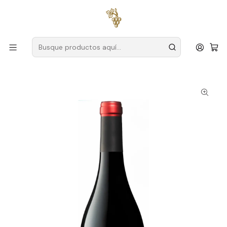
Envío gratuito
para pedidos superiores a
59 € (Portugal
continental)
Inicio
Productores
Duero
Agricultores de Feitoria
Lavradores de Feitoria Quinta da Costa das Aguaneiras
2019 Douro Tinto 75cl