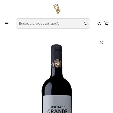
Envío gratuito
para pedidos superiores a
59 € (Portugal
continental)
Inicio
Productores
Alentejo
Gran finca
Herdade Grande Tinto 2020 Vino Tinto Alentejo 75cl