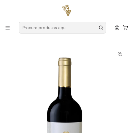
Entregas grátis
para encomendas a partir de
59€ (Portugal
Continental)
Início
Produtores
Tejo
Casa Cadaval
Casa Cadaval Trincadeira Preta Vinhas Velhas Magnum
2023 Tejo Tinto 1,5L