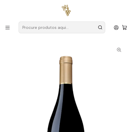
Entregas grátis
para encomendas a partir de
59€ (Portugal
Continental)
Início
Produtores
Tejo
Casa Cadaval
Casa Cadaval Reserva Tinto Magnum 2021 Tejo Tinto 1,5L