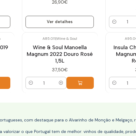
26,90€
Ver detalhes
Quantidade
a
A85.011
|
Wine & Soul
A95.0
019
Wine & Soul Manoella
Insula C
Magnum 2022 Douro Rosé
Magnum
1,5L
R
37,50€
Quantidade
Quantidade
portugueses, com destaque para o Alvarinho de Monção e Melgaço, re
 valorizar o que Portugal tem de melhor: vinhos de qualidade, produ