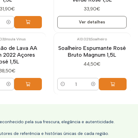
31,90€
33,90€
Ver detalhes
03
|
Insula Vinus
A13.021
|
Soalheiro
hão de Lava AA
Soalheiro Espumante Rosé
 2022 Açores
Bruto Magnum 1,5L
osé 1,5L
44,50€
38,50€
Quantidade
conhecido pela sua frescura, elegância e autenticidade.
tores de referência e histórias únicas de cada região.