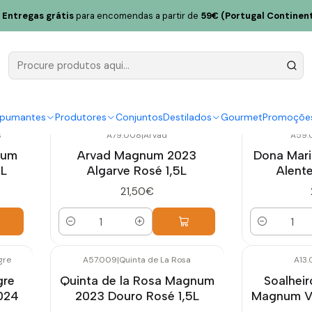
Entregas grátis
para encomendas a partir de
59€ (Portugal Continent
Magnum Rosé
spumantes
Produtores
Conjuntos
Destilados
Gourmet
Promoçõe
s
A79.008
|
Arvad
A59.0
num
Arvad Magnum 2023
Dona Mar
5L
Algarve Rosé 1,5L
Alente
21,50€
Quantidade
Quantidade
gre
A57.009
|
Quinta de La Rosa
A13.
Esgotado
gre
Quinta de la Rosa Magnum
Soalheir
024
2023 Douro Rosé 1,5L
Magnum Vi