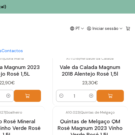
al)
PT
Iniciar sessão
s
Contactos
11
|
Dona Maria
A77.018
|
Herdade da Calada
ia Magnum 2023
Vale da Calada Magnum
jo Rosé 1,5L
2018 Alentejo Rosé 1,5l
22,90€
23,30€
Quantidade
027
|
Soalheiro
A10.023
|
Quintas de Melgaço
Esgotado
o Rosé Mineral
Quintas de Melgaço QM
nho Verde Rosé
Rosé Magnum 2023 Vinho
1,5L
Verde Rosé 1,5L