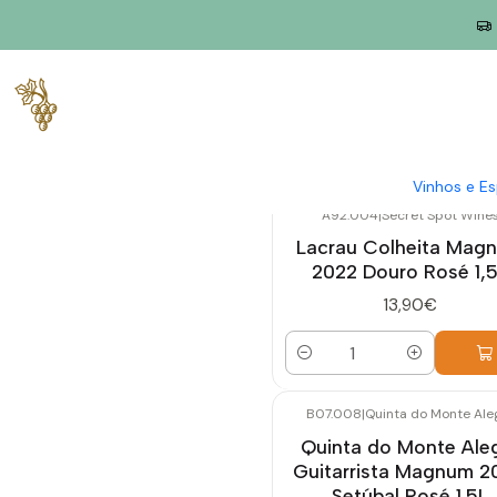
Início
Magnum Rosé
Vinhos e E
A92.004
|
Secret Spot Wine
Lacrau Colheita Mag
2022 Douro Rosé 1,
13,90€
Quantidade
B07.008
|
Quinta do Monte Ale
Esgotado
Quinta do Monte Ale
Guitarrista Magnum 2
Setúbal Rosé 1.5L