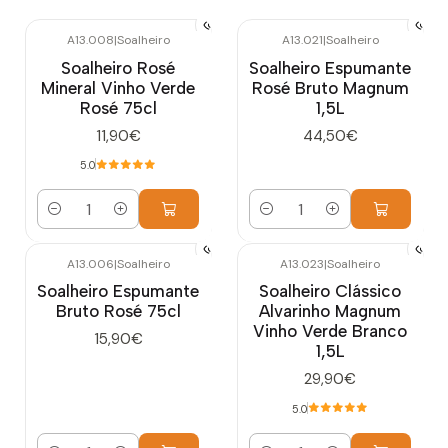
A13.008
|
Soalheiro
A13.021
|
Soalheiro
Soalheiro Rosé
Soalheiro Espumante
Mineral Vinho Verde
Rosé Bruto Magnum
Rosé 75cl
1,5L
11,90€
44,50€
5.0
Quantidade
Quantidade
A13.006
|
Soalheiro
A13.023
|
Soalheiro
Soalheiro Espumante
Soalheiro Clássico
Bruto Rosé 75cl
Alvarinho Magnum
Vinho Verde Branco
15,90€
1,5L
29,90€
5.0