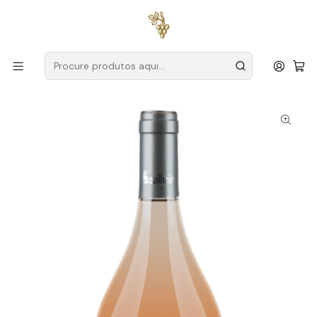
Entregas grátis
para encomendas a partir de
59€ (Portugal
Continental)
Início
Produtores
Vinho Verde
Soalheiro
Soalheiro Rosé Mineral Magnum Vinho Verde Rosé 1,5L