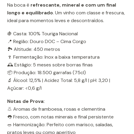
Na boca é
refrescante, mineral e com um final
longo e equilibrado
. Um vinho com classe e frescura,
ideal para momentos leves e descontraídos.
🍇 Casta: 100% Touriga Nacional
📍 Região: Douro DOC – Cima Corgo
🏞️ Altitude: 450 metros
🍷 Fermentação: Inox a baixa temperatura
🕰️ Estágio: 5 meses sobre borras finas
📦 Produção: 18.500 garrafas (75cl)
🔬 Álcool: 12,5% | Acidez Total: 5,8 g/l | pH: 3,20 |
Açúcar: <0,6 g/l
Notas de Prova:
👃 Aromas de framboesa, rosas e clementina
👅 Fresco, com notas minerais e final persistente
🥗 Harmonização: Perfeito com marisco, saladas,
pratos leves ou como aperitivo