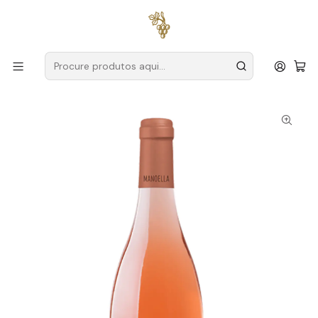
Entregas grátis
para encomendas a partir de
59€ (Portugal
Continental)
Início
Produtores
Douro
Wine & Soul
Wine & Soul Manoella Magnum 2022 Douro Rosé 1,5L