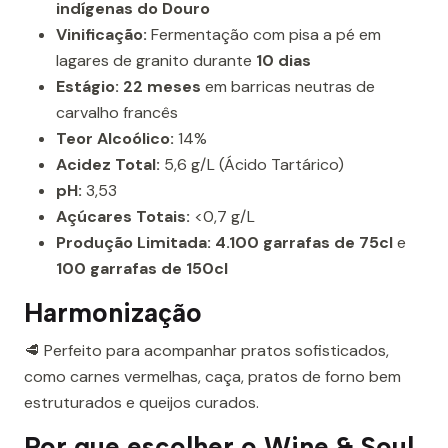
indígenas do Douro
Vinificação:
Fermentação com pisa a pé em
lagares de granito durante
10 dias
Estágio:
22 meses
em barricas neutras de
carvalho francês
Teor Alcoólico:
14%
Acidez Total:
5,6 g/L (Ácido Tartárico)
pH:
3,53
Açúcares Totais:
<0,7 g/L
Produção Limitada:
4.100 garrafas de 75cl
e
100 garrafas de 150cl
Harmonização
🥩 Perfeito para acompanhar pratos sofisticados,
como carnes vermelhas, caça, pratos de forno bem
estruturados e queijos curados.
Por que escolher o Wine & Soul