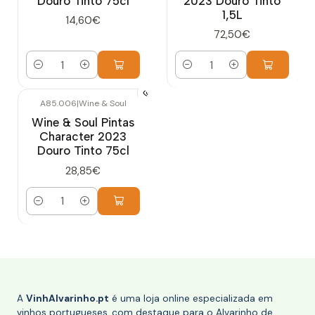
Douro Tinto 75cl
2023 Douro Tinto
1,5L
14,60€
72,50€
Quantidade
Quantidade
A85.006
|
Wine & Soul
Wine & Soul Pintas
Character 2023
Douro Tinto 75cl
28,85€
Quantidade
A
VinhAlvarinho.pt
é uma loja online especializada em
vinhos portugueses, com destaque para o Alvarinho de