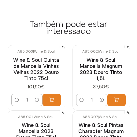
Também pode estar
interessado
A85.003
|
Wine & Soul
A85.002
|
Wine & Soul
Wine & Soul Quinta
Wine & Soul
da Manoella Vinhas
Manoella Magnum
Velhas 2022 Douro
2023 Douro Tinto
Tinto 75cl
1,5L
101,90€
37,50€
Quantidade
Quantidade
A85.001
|
Wine & Soul
A85.007
|
Wine & Soul
Wine & Soul
Wine & Soul Pintas
Manoella 2023
Character Magnum