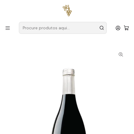
Entregas grátis
para encomendas a partir de
59€ (Portugal
Continental)
Início
Produtores
Douro
Wine & Soul
Wine & Soul Quinta da Manoella Vinhas Velhas Magnum
2021 Douro Tinto 1,5L