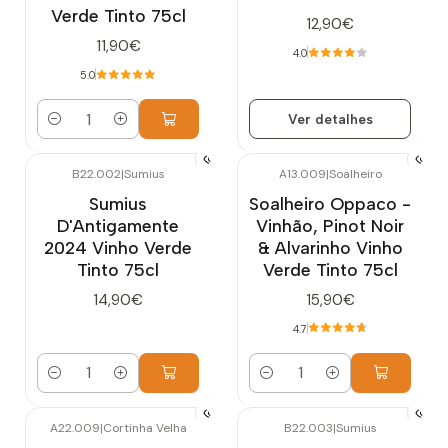
Verde Tinto 75cl
12,90€
11,90€
4.0
5.0
Ver detalhes
Quantidade
B22.002
|
Sumius
A13.009
|
Soalheiro
Sumius
Soalheiro Oppaco -
D'Antigamente
Vinhão, Pinot Noir
2024 Vinho Verde
& Alvarinho Vinho
Tinto 75cl
Verde Tinto 75cl
14,90€
15,90€
4.7
Quantidade
Quantidade
A22.009
|
Cortinha Velha
B22.003
|
Sumius