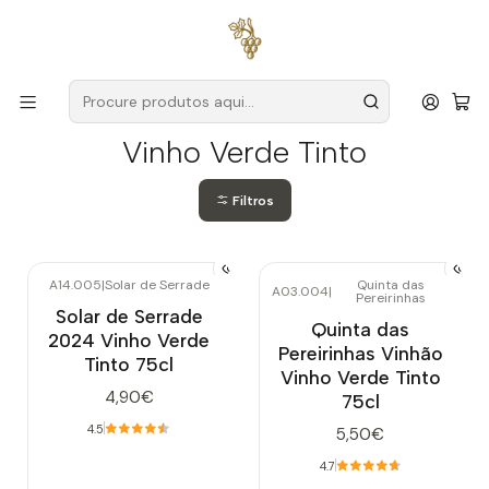
Entregas grátis
para encomendas a partir de
59€ (Portugal
Continental)
Início
Vinho Verde Tinto
Vinho Verde Tinto
Filtros
A14.005
|
Solar de Serrade
Quinta das
A03.004
|
Pereirinhas
Esgotado
Solar de Serrade
Quinta das
2024 Vinho Verde
Pereirinhas Vinhão
Tinto 75cl
Vinho Verde Tinto
4,90€
75cl
4.5
5,50€
4.7