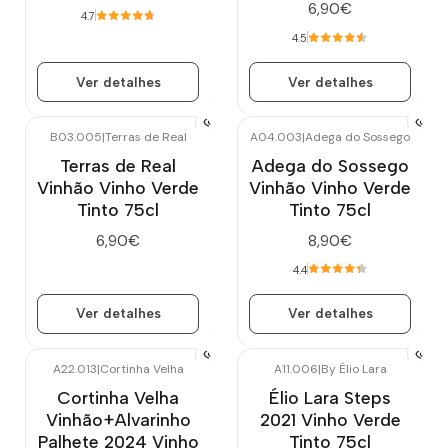
6,90€
4.7
4.5
Ver detalhes
Ver detalhes
B03.005
|
Terras de Real
A04.003
|
Adega do Sossego
Esgotado
Esgotado
Terras de Real
Adega do Sossego
Vinhão Vinho Verde
Vinhão Vinho Verde
Tinto 75cl
Tinto 75cl
6,90€
8,90€
4.4
Ver detalhes
Ver detalhes
A22.013
|
Cortinha Velha
A11.006
|
By Élio Lara
Esgotado
Cortinha Velha
Élio Lara Steps
Vinhão+Alvarinho
2021 Vinho Verde
Palhete 2024 Vinho
Tinto 75cl