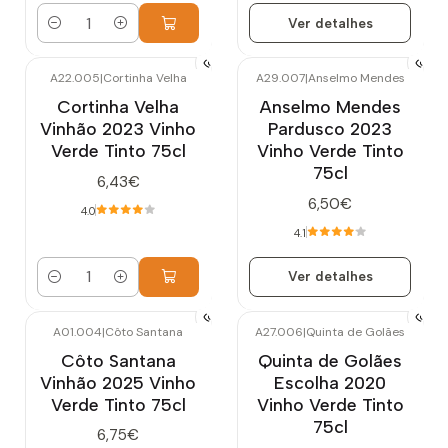
Ver detalhes
Quantidade
A22.005
|
Cortinha Velha
A29.007
|
Anselmo Mendes
Esgotado
Cortinha Velha
Anselmo Mendes
Vinhão 2023 Vinho
Pardusco 2023
Verde Tinto 75cl
Vinho Verde Tinto
75cl
6,43€
6,50€
4.0
4.1
Ver detalhes
Quantidade
A01.004
|
Côto Santana
A27.006
|
Quinta de Golães
Esgotado
Esgotado
Côto Santana
Quinta de Golães
Vinhão 2025 Vinho
Escolha 2020
Verde Tinto 75cl
Vinho Verde Tinto
75cl
6,75€