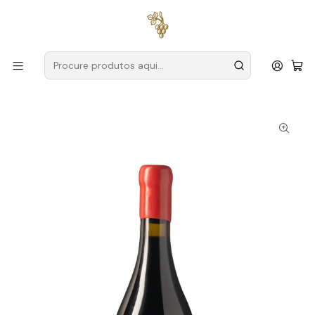
Entregas grátis
para encomendas a partir de
59€ (Portugal
Continental)
Início
Produtores
Vinho Verde
Cortinha Velha
Cortinha Velha Vinhão Preconceito Unfiltered Reserva
2020 Vinho Verde Tinto 75cl