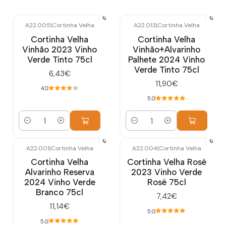
A22.005
|
Cortinha Velha
A22.013
|
Cortinha Velha
Cortinha Velha
Cortinha Velha
Vinhão 2023 Vinho
Vinhão+Alvarinho
Verde Tinto 75cl
Palhete 2024 Vinho
Verde Tinto 75cl
6,43€
11,90€
4.0
5.0
Quantidade
Quantidade
A22.001
|
Cortinha Velha
A22.004
|
Cortinha Velha
Cortinha Velha
Cortinha Velha Rosé
Alvarinho Reserva
2023 Vinho Verde
2024 Vinho Verde
Rosé 75cl
Branco 75cl
7,42€
11,14€
5.0
5.0