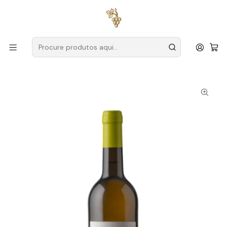
Entregas grátis
para encomendas a partir de
59€ (Portugal
Continental)
Início
Produtores
Vinho Verde
Cortinha Velha
Cortinha Velha 2 Castas Alvarinho Trajadura 2023 Vinho
Verde Branco 75cl