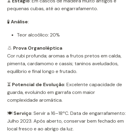
⏳
Estágio
: Em cascos de madeira muito antigos e
pequenas cubas, até ao engarrafamento.
🧪
Análise
:
Teor alcoólico: 20%
👃
Prova Organoléptica
Cor rubi profunda; aromas a frutos pretos em calda,
pimenta, cardamomo e cassis; taninos aveludados,
equilíbrio e final longo e frutado.
⏳
Potencial de Evolução
: Excelente capacidade de
guarda, evoluindo em garrafa com maior
complexidade aromática.
🍽️
Serviço
: Servir a 16–18ºC. Data de engarrafamento:
Julho 2023. Após aberto, conservar bem fechado em
local fresco e ao abrigo da luz.