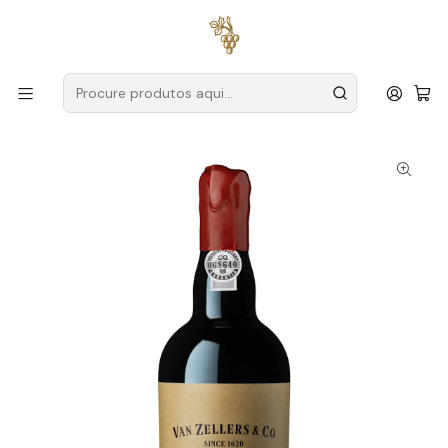
Entregas grátis
para encomendas a partir de
59€ (Portugal
Continental)
Início
Produtores
Douro
Van Zellers
Van Zellers & Co Porto LBV 2019 75cl