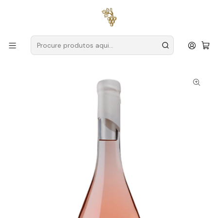
Entregas grátis
para encomendas a partir de
59€ (Portugal
Continental)
Início
Produtores
Douro
Quinta Seara D'Ordens
Seara D'Ordens Mater 2023 Douro Rosé 75cl