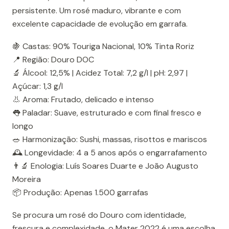
persistente. Um rosé maduro, vibrante e com
excelente capacidade de evolução em garrafa.
🍇 Castas: 90% Touriga Nacional, 10% Tinta Roriz
📍 Região: Douro DOC
🔬 Álcool: 12,5% | Acidez Total: 7,2 g/l | pH: 2,97 |
Açúcar: 1,3 g/l
👃 Aroma: Frutado, delicado e intenso
👅 Paladar: Suave, estruturado e com final fresco e
longo
🥗 Harmonização: Sushi, massas, risottos e mariscos
🕰️ Longevidade: 4 a 5 anos após o engarrafamento
👨‍🔬 Enologia: Luís Soares Duarte e João Augusto
Moreira
📦 Produção: Apenas 1.500 garrafas
Se procura um rosé do Douro com identidade,
frescura e complexidade, o Mater 2022 é uma escolha