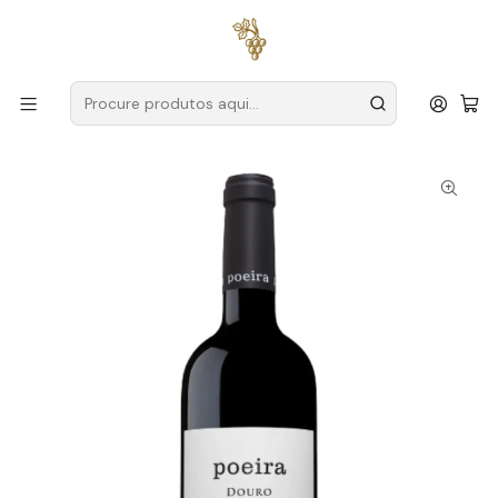
Entregas grátis
para encomendas a partir de
59€ (Portugal
Continental)
Início
Produtores
Douro
Poeira
Poeira Magnum 2020 Douro Tinto 1,5L