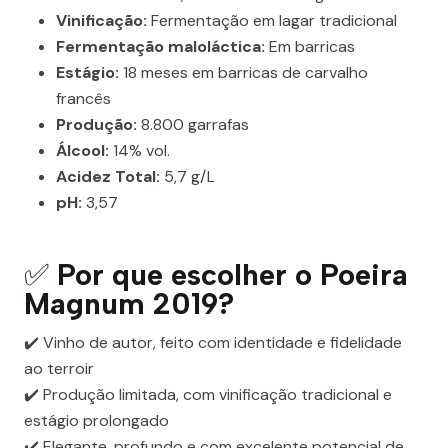
Vinificação:
Fermentação em lagar tradicional
Fermentação maloláctica:
Em barricas
Estágio:
18 meses em barricas de carvalho
francês
Produção:
8.800 garrafas
Álcool:
14% vol.
Acidez Total:
5,7 g/L
pH:
3,57
✅
Por que escolher o Poeira
Magnum 2019?
✔️ Vinho de autor, feito com identidade e fidelidade
ao terroir
✔️ Produção limitada, com vinificação tradicional e
estágio prolongado
✔️ Elegante, profundo e com excelente potencial de