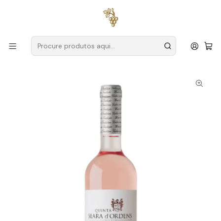
Entregas grátis
para encomendas a partir de
59€ (Portugal
Continental)
Início
Produtores
Douro
Quinta Seara D'Ordens
Seara D'Ordens 2023 Douro Rosé 75cl