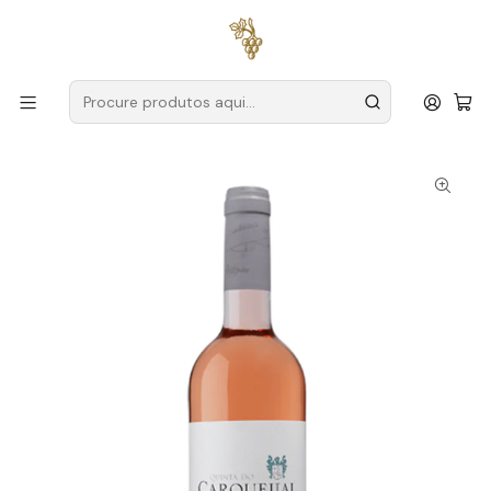
Entregas grátis
para encomendas a partir de
59€ (Portugal
Continental)
Início
Produtores
Douro
Quinta Seara D'Ordens
Quinta do Carqueijal 2024 Douro Rosé 75cl