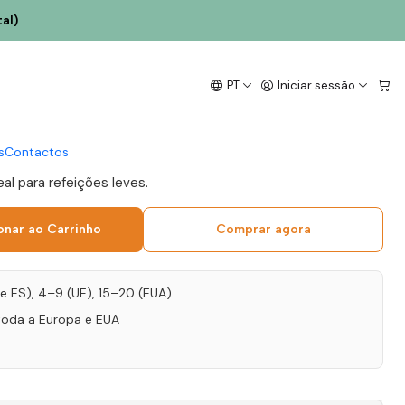
al)
Fonte do Ouro
PT
Iniciar sessão
Dão Branco 75cl
s
Contactos
eal para refeições leves.
onar ao Carrinho
Comprar agora
T e ES), 4–9 (UE), 15–20 (EUA)
toda a Europa e EUA