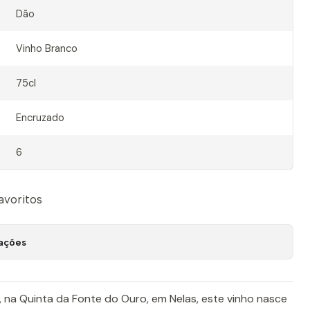
Dão
Vinho Branco
75cl
Encruzado
6
favoritos
zações
 na Quinta da Fonte do Ouro, em Nelas, este vinho nasce