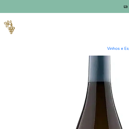
Início
Produtores
Dão
Quinta da Fonte do Ouro
Quinta da
Vinhos e E