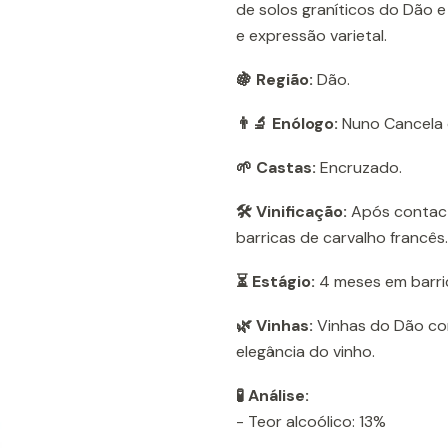
de solos graníticos do Dão e
e expressão varietal.
🍇 Região:
Dão.
👨‍🔬 Enólogo:
Nuno Cancela 
🌱 Castas:
Encruzado.
🛠️ Vinificação:
Após contact
barricas de carvalho francês.
⏳ Estágio:
4 meses em barri
🌿 Vinhas:
Vinhas do Dão com
elegância do vinho.
🧪 Análise:
- Teor alcoólico: 13%