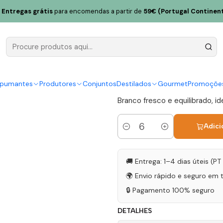
 Fonte do Ouro Encruzado Dão Branco 75cl
Entregas grátis
para encomendas a partir de
59€ (Portugal Continent
Quinta da 
Encruzado 
|
spumantes
Produtores
Conjuntos
Destilados
Gourmet
Promoçõe
Branco fresco e equilibrado, id
Adici
Quantidade
🚚 Entrega: 1–4 dias úteis (P
🌍 Envio rápido e seguro em 
🔒 Pagamento 100% seguro
DETALHES