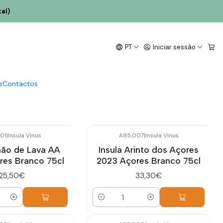
al)
PT
Iniciar sessão
re a pedra vulcânica da Ilha do Pico. À frente do projeto
xpressão fiel da natureza atlântica, da tradição familiar e
s
Contactos
01
|
Insula Vinus
A95.007
|
Insula Vinus
hão de Lava AA
Insula Arinto dos Açores
res Branco 75cl
2023 Açores Branco 75cl
25,50€
33,30€
Quantidade