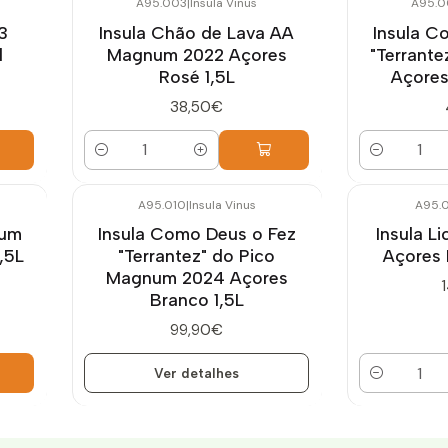
A95.003
|
Insula Vinus
A95.0
3
Insula Chão de Lava AA
Insula C
l
Magnum 2022 Açores
"Terrante
Rosé 1,5L
Açores
38,50€
Quantidade
Quantidade
A95.010
|
Insula Vinus
A95.0
Esgotado
num
Insula Como Deus o Fez
Insula L
,5L
"Terrantez" do Pico
Açores 
Magnum 2024 Açores
Branco 1,5L
99,90€
Ver detalhes
Quantidade