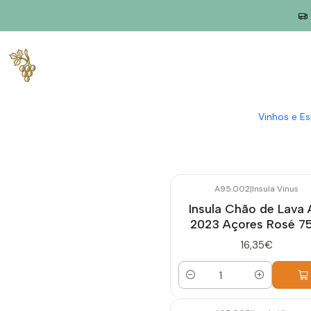
Início
Produtores
Açores
Insula Vinus
Paulo Machado é um vitivinicultor açoriano de terceira g
Insula Vinus, produz vinhos autênticos, frescos e salinos,
Vinhos e E
A95.002
|
Insula Vinus
Insula Chão de Lava
2023 Açores Rosé 75
16,35€
Quantidade