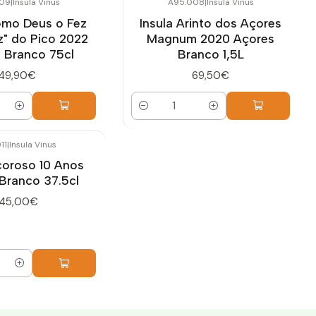
09
|
Insula Vinus
A95.008
|
Insula Vinus
omo Deus o Fez
Insula Arinto dos Açores
z" do Pico 2022
Magnum 2020 Açores
 Branco 75cl
Branco 1,5L
49,90€
69,50€
Quantidade
11
|
Insula Vinus
icoroso 10 Anos
Branco 37.5cl
145,00€