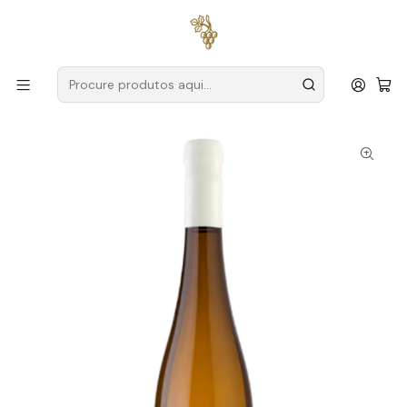
Entregas grátis
para encomendas a partir de
59€ (Portugal
Continental)
Início
Produtores
Açores
Insula Vinus
Insula Arinto dos Açores 2023 Açores Branco 75cl