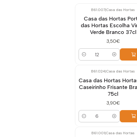
B61.007
|
Casa das Hortas
Casa das Hortas Port
das Hortas Escolha V
Verde Branco 37cl
3,50€
Quantidade
B61.024
|
Casa das Hortas
Casa das Hortas Horta
Caseirinho Frisante Br
75cl
3,90€
Quantidade
B61.001
|
Casa das Hortas
Esgotado