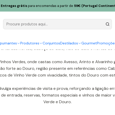
Entregas grátis
para encomendas a partir de
59€ (Portugal Continent
Casa das Hortas (Baião)
ligado à sub-região de Baião nos Vinhos Verdes e também ao
inícola de António Azeredo como produtor engarrafador. A mar
spumantes
Produtores
Conjuntos
Destilados
Gourmet
Promoçõe
Portal das Hortas, Cabeça de Gaio, Vale do Gaio e Hortas do 
 Vinhos Verdes, onde castas como Avesso, Arinto e Alvarinh
o forte ao Douro, região presente em referências como Cabe
ncos de Vinho Verde com vivacidade, tintos do Douro com estr
lga experiências de visita e prova, reforçando a ligação entre 
e entrada, reservas, formatos especiais e vinhos de maior v
Verde e Douro.