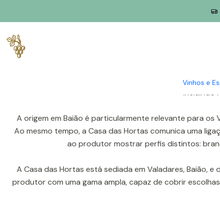
Início
Produtores
Vinho Verde
Casa das Hortas (Baião)
A Casa das Hortas é um produtor familiar de Baião, 
projeto iniciado em 1995, associado à atividade vitiv
Vinhos e E
incluindo 
A origem em Baião é particularmente relevante para os
Ao mesmo tempo, a Casa das Hortas comunica uma ligaçã
ao produtor mostrar perfis distintos: bra
A Casa das Hortas está sediada em Valadares, Baião, e divu
produtor com uma gama ampla, capaz de cobrir escolhas d