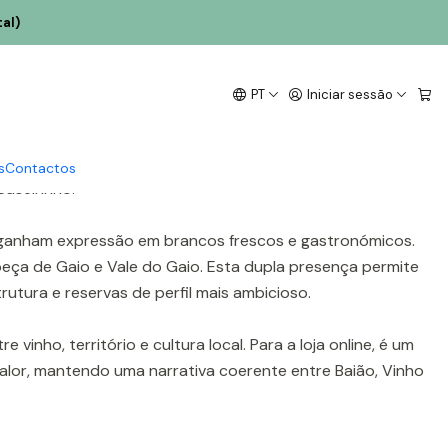
al)
PT
Iniciar sessão
 Douro. A empresa é apresentada publicamente como um
ca trabalha várias referências com identidade própria,
s
Contactos
Caseirinho.
o ganham expressão em brancos frescos e gastronómicos.
ça de Gaio e Vale do Gaio. Esta dupla presença permite
utura e reservas de perfil mais ambicioso.
vinho, território e cultura local. Para a loja online, é um
alor, mantendo uma narrativa coerente entre Baião, Vinho