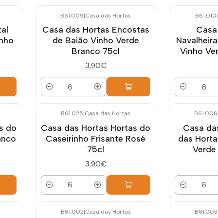
B61.009
|
Casa das Hortas
B61.010
|
al
Casa das Hortas Encostas
Casa
inho
de Baião Vinho Verde
Navalheira
Branco 75cl
Vinho Ve
3,90€
Quantidade
Quantidade
B61.025
|
Casa das Hortas
B61.006
s do
Casa das Hortas Hortas do
Casa das
anco
Caseirinho Frisante Rosé
das Horta
75cl
Verde
3,90€
Quantidade
Quantidade
B61.002
|
Casa das Hortas
B61.003