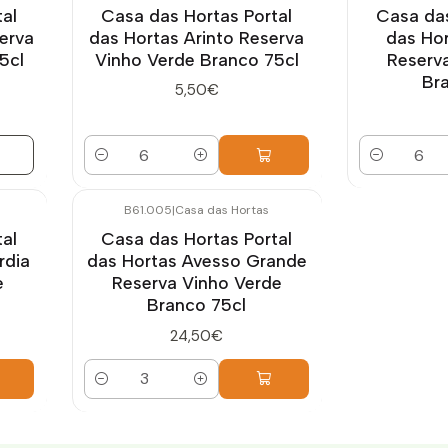
al
Casa das Hortas Portal
Casa das
erva
das Hortas Arinto Reserva
das Hor
5cl
Vinho Verde Branco 75cl
Reserv
Br
5,50€
Quantidade
Quantidade
B61.005
|
Casa das Hortas
al
Casa das Hortas Portal
rdia
das Hortas Avesso Grande
e
Reserva Vinho Verde
Branco 75cl
24,50€
Quantidade