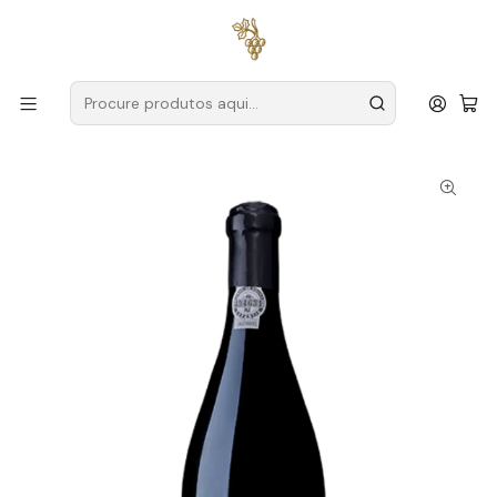
Entregas grátis
para encomendas a partir de
59€ (Portugal
Continental)
Início
Produtores
Douro
Poças
Poças Simbolo Magnum 2017 Douro Tinto 1,5L