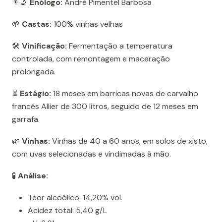
👨‍🔬
Enólogo:
André Pimentel Barbosa
🌱
Castas:
100% vinhas velhas
🛠️
Vinificação:
Fermentação a temperatura
controlada, com remontagem e maceração
prolongada.
⏳
Estágio:
18 meses em barricas novas de carvalho
francês Allier de 300 litros, seguido de 12 meses em
garrafa.
🌿
Vinhas:
Vinhas de 40 a 60 anos, em solos de xisto,
com uvas selecionadas e vindimadas à mão.
🧪
Análise:
Teor alcoólico: 14,20% vol.
Acidez total: 5,40 g/L