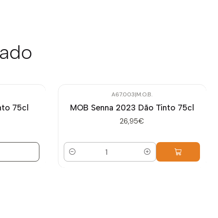
sado
A67.003
|
M.O.B.
to 75cl
MOB Senna 2023 Dão Tinto 75cl
26,95€
Quantidade