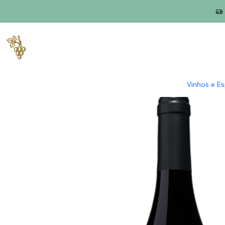
Início
Produtores
Dão
M.O.B.
MOB Alfrocheiro 2021 Dão Ti
Vinhos e E