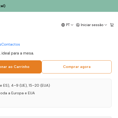
al)
heiro 2021 Dão Tinto
PT
Iniciar sessão
s
Contactos
 ideal para a mesa.
onar ao Carrinho
Comprar agora
T e ES), 4–9 (UE), 15–20 (EUA)
toda a Europa e EUA