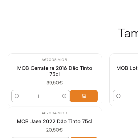
Tam
A67.008
|
M.O.B.
MOB Garrafeira 2016 Dão Tinto
MOB Lote
75cl
39,50€
Quantidade
Quantidade
A67.004
|
M.O.B.
MOB Jaen 2022 Dão Tinto 75cl
20,50€