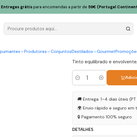
nto 75cl
Entregas grátis
para encomendas a partir de
59€ (Portugal Continent
MOB Alfroc
75cl
|
spumantes
Produtores
Conjuntos
Destilados
Gourmet
Promoçõe
Tinto equilibrado e envolvente,
Adici
Quantidade
🚚 Entrega: 1–4 dias úteis (P
🌍 Envio rápido e seguro em 
🔒 Pagamento 100% seguro
DETALHES