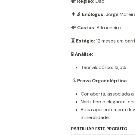
🍇 Região:
Dão.
👨‍🔬 Enólogos:
Jorge Moreira
🌱 Castas:
Alfrocheiro.
⏳ Estágio:
12 meses em barri
🧪 Análise:
Teor alcoólico: 13,5%
👃 Prova Organoléptica:
Cor aberta, associada a 
Nariz fino e elegante, co
Boca aparentemente leve
mineralidade.
PARTILHAR ESTE PRODUTO