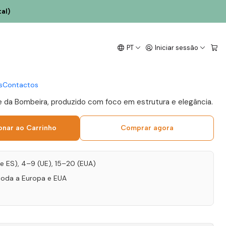
al)
 Bombeira Reserva
PT
Iniciar sessão
nto 75cl
s
Contactos
 da Bombeira, produzido com foco em estrutura e elegância.
onar ao Carrinho
Comprar agora
T e ES), 4–9 (UE), 15–20 (EUA)
toda a Europa e EUA