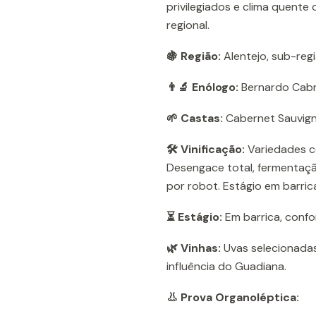
privilegiados e clima quente 
regional.
🍇 Região:
Alentejo, sub-regi
👨‍🔬 Enólogo:
Bernardo Cabr
🌱 Castas:
Cabernet Sauvigno
🛠️ Vinificação:
Variedades co
Desengace total, fermentaçã
por robot. Estágio em barric
⏳ Estágio:
Em barrica, confor
🌿 Vinhas:
Uvas selecionadas
influência do Guadiana.
👃 Prova Organoléptica: