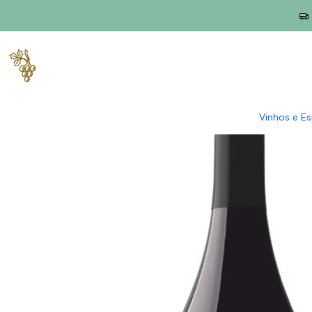
Início
Produtores
Alentejo
Herdade da Bombeira
Herdade 
Vinhos e E