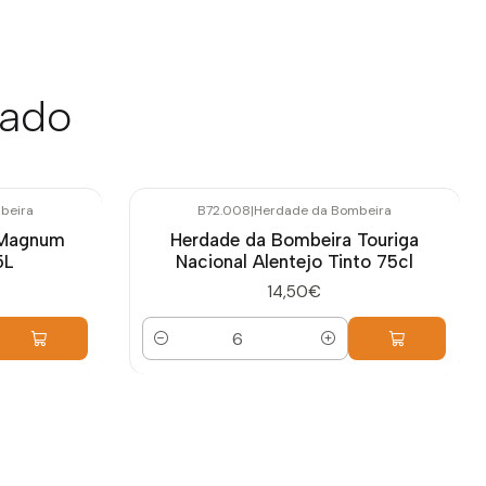
sado
beira
B72.008
|
Herdade da Bombeira
 Magnum
Herdade da Bombeira Touriga
5L
Nacional Alentejo Tinto 75cl
14,50€
Quantidade