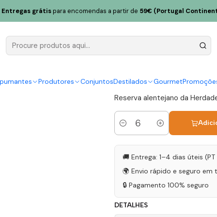
da Bombeira Reserva Alentejo Tinto 75cl
Entregas grátis
para encomendas a partir de
59€ (Portugal Continent
Herdade da
Alentejo Ti
|
spumantes
Produtores
Conjuntos
Destilados
Gourmet
Promoçõe
Reserva alentejano da Herdade
Adici
Quantidade
🚚 Entrega: 1–4 dias úteis (P
🌍 Envio rápido e seguro em 
🔒 Pagamento 100% seguro
DETALHES