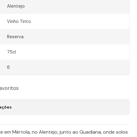
Alentejo
Vinho Tinto
Reserva
75cl
6
favoritos
zações
 em Mértola, no Alentejo, junto ao Guadiana, onde solos