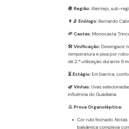
🍇 Região:
Alentejo, sub-regi
👨‍🔬 Enólogo:
Bernardo Cabr
🌱 Castas:
Monocasta Trinca
🛠️ Vinificação:
Desengace to
temperatura e pisa por robo
de 2.ª utilização durante 9 m
⏳ Estágio:
Em barrica, confor
🌿 Vinhas:
Uvas selecionadas
influência do Guadiana.
👃 Prova Organoléptica:
Cor rubi fechado. Notas
balsâmica complexa com l