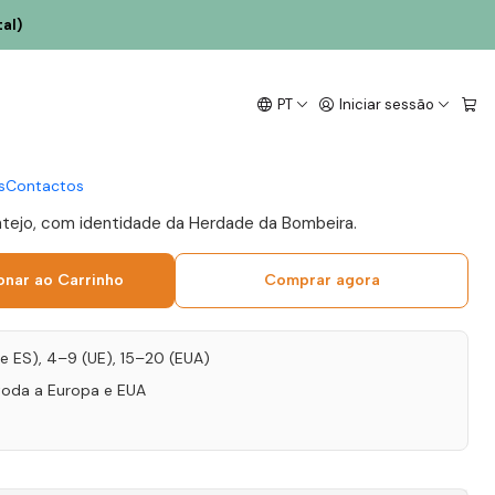
al)
 Bombeira Trincadeira
PT
Iniciar sessão
nto 75cl
s
Contactos
ntejo, com identidade da Herdade da Bombeira.
onar ao Carrinho
Comprar agora
T e ES), 4–9 (UE), 15–20 (EUA)
toda a Europa e EUA