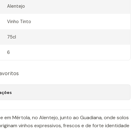
Alentejo
Vinho Tinto
75cl
6
favoritos
zações
 em Mértola, no Alentejo, junto ao Guadiana, onde solos
originam vinhos expressivos, frescos e de forte identidade