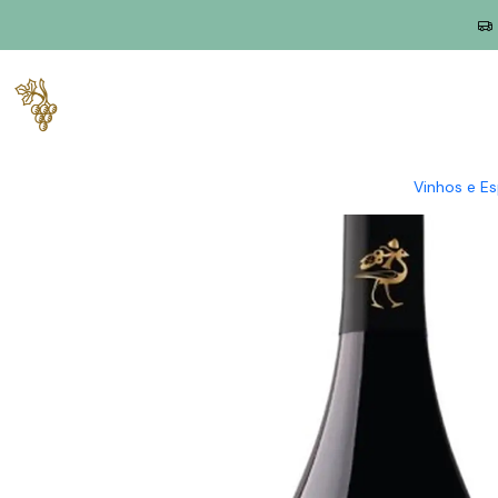
Início
Produtores
Alentejo
Herdade da Bombeira
Herdade d
Vinhos e E