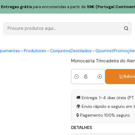
a Bombeira Trincadeira Alentejo Tinto 75cl
Entregas grátis
para encomendas a partir de
59€ (Portugal Continent
Herdade da
Alentejo Ti
|
spumantes
Produtores
Conjuntos
Destilados
Gourmet
Promoçõe
Monocasta Trincadeira do Ale
Adici
Quantidade
🚚 Entrega: 1–4 dias úteis (P
🌍 Envio rápido e seguro em 
🔒 Pagamento 100% seguro
DETALHES