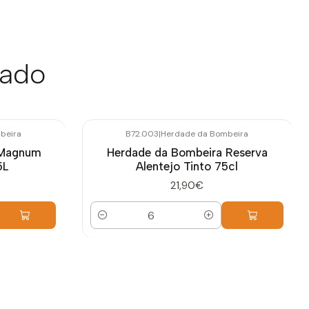
sado
beira
B72.003
|
Herdade da Bombeira
 Magnum
Herdade da Bombeira Reserva
5L
Alentejo Tinto 75cl
21,90€
Quantidade