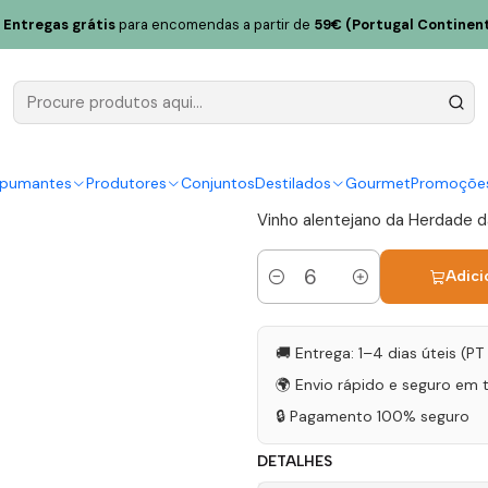
da Bombeira Alentejo Tinto 75cl
Entregas grátis
para encomendas a partir de
59€ (Portugal Continent
Herdade da
Tinto 75cl
|
spumantes
Produtores
Conjuntos
Destilados
Gourmet
Promoçõe
Vinho alentejano da Herdade da
Adici
Quantidade
🚚 Entrega: 1–4 dias úteis (P
🌍 Envio rápido e seguro em 
🔒 Pagamento 100% seguro
DETALHES