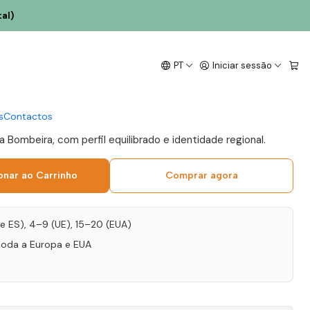
al)
 Bombeira Alentejo
PT
Iniciar sessão
s
Contactos
 Bombeira, com perfil equilibrado e identidade regional.
onar ao Carrinho
Comprar agora
T e ES), 4–9 (UE), 15–20 (EUA)
toda a Europa e EUA