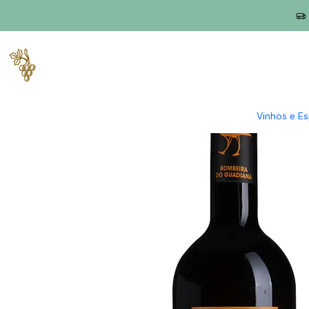
Início
Produtores
Alentejo
Herdade da Bombeira
Herdade 
Vinhos e E