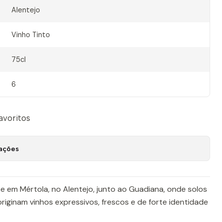
Alentejo
Vinho Tinto
75cl
6
favoritos
zações
 em Mértola, no Alentejo, junto ao Guadiana, onde solos
originam vinhos expressivos, frescos e de forte identidade