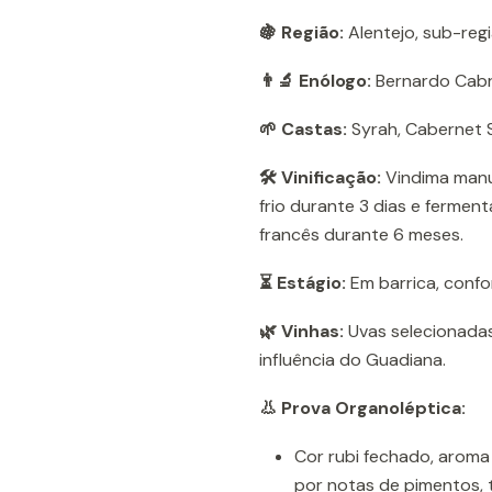
🍇 Região:
Alentejo, sub-regi
👨‍🔬 Enólogo:
Bernardo Cabr
🌱 Castas:
Syrah, Cabernet S
🛠️ Vinificação:
Vindima manu
frio durante 3 dias e fermen
francês durante 6 meses.
⏳ Estágio:
Em barrica, confor
🌿 Vinhas:
Uvas selecionadas
influência do Guadiana.
👃 Prova Organoléptica:
Cor rubi fechado, aroma
por notas de pimentos, t