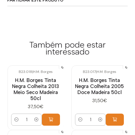
PARTILHAR ESTE PRODUTO
Também pode estar
interessado
B23.018
|
H.M. Borges
B23.017
|
H.M. Borges
H.M. Borges Tinta
H.M. Borges Tinta
Negra Colheita 2013
Negra Colheita 2005
Meio Seco Madeira
Doce Madeira 50cl
50cl
31,50€
37,50€
Quantidade
Quantidade