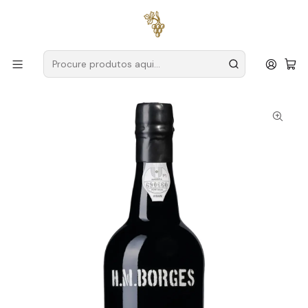
Entregas grátis
para encomendas a partir de
59€ (Portugal
Continental)
Início
Produtores
Madeira
H.M. Borges
H.M. Borges Verdelho Colheita 1993 Madeira 75cl