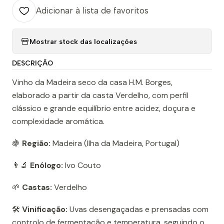
Adicionar à lista de favoritos
Mostrar stock das localizações
DESCRIÇÃO
Vinho da Madeira seco da casa H.M. Borges,
elaborado a partir da casta Verdelho, com perfil
clássico e grande equilíbrio entre acidez, doçura e
complexidade aromática.
🍇
Região:
Madeira (Ilha da Madeira, Portugal)
👨‍🔬
Enólogo:
Ivo Couto
🌱
Castas:
Verdelho
🛠️
Vinificação:
Uvas desengaçadas e prensadas com
controlo de fermentação e temperatura, seguindo o