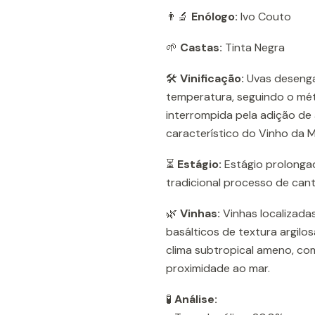
👨‍🔬
Enólogo:
Ivo Couto
🌱
Castas:
Tinta Negra
🛠️
Vinificação:
Uvas desenga
temperatura, seguindo o mét
interrompida pela adição de 
característico do Vinho da M
⏳
Estágio:
Estágio prolongad
tradicional processo de cant
🌿
Vinhas:
Vinhas localizadas
basálticos de textura argilo
clima subtropical ameno, co
proximidade ao mar.
🧪
Análise: