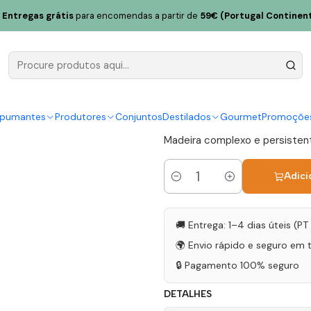
egra Colheita 2013 Meio Seco Madeira 50cl
Entregas grátis
para encomendas a partir de
59€ (Portugal Continent
H.M. Borges
2013 Meio 
|
spumantes
Produtores
Conjuntos
Destilados
Gourmet
Promoçõe
Madeira complexo e persistent
Adici
Quantidade
🚚 Entrega: 1–4 dias úteis (P
🌍 Envio rápido e seguro em 
🔒 Pagamento 100% seguro
DETALHES