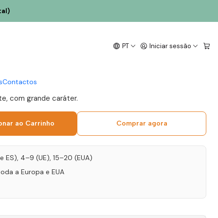
al)
 Tinta Negra Colheita
PT
Iniciar sessão
Seco Madeira 50cl
s
Contactos
e, com grande caráter.
onar ao Carrinho
Comprar agora
T e ES), 4–9 (UE), 15–20 (EUA)
toda a Europa e EUA