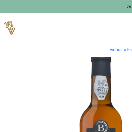
Início
Produtores
Madeira
H.M. Borges
H.M. Borges Tinta N
Vinhos e E