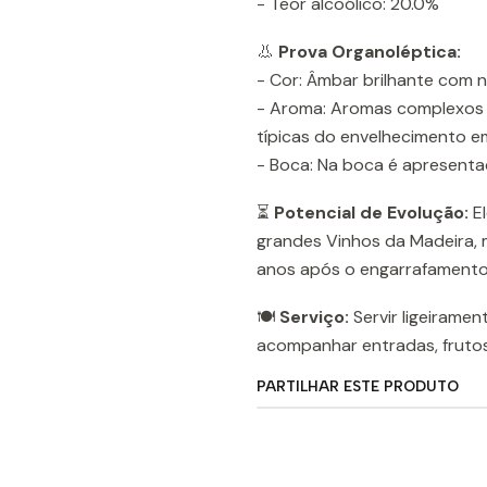
- Teor alcoólico: 20.0%
👃
Prova Organoléptica:
- Cor: Âmbar brilhante com 
- Aroma: Aromas complexos d
típicas do envelhecimento e
- Boca: Na boca é apresent
⏳
Potencial de Evolução:
El
grandes Vinhos da Madeira,
anos após o engarrafamento
🍽️
Serviço:
Servir ligeiramen
acompanhar entradas, frutos 
PARTILHAR ESTE PRODUTO