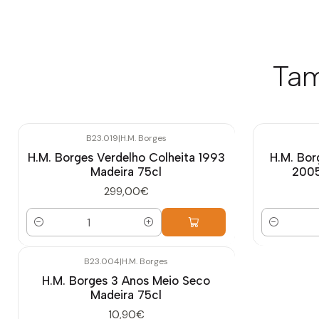
Tam
B23.019
|
H.M. Borges
H.M. Borges Verdelho Colheita 1993
H.M. Bor
Madeira 75cl
2005
299,00€
Quantidade
Quantidade
B23.004
|
H.M. Borges
H.M. Borges 3 Anos Meio Seco
Madeira 75cl
10,90€