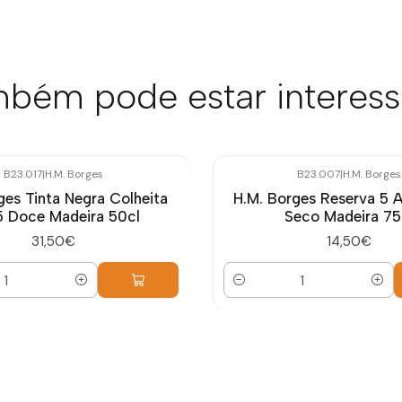
bém pode estar interes
B23.017
|
H.M. Borges
B23.007
|
H.M. Borges
ges Tinta Negra Colheita
H.M. Borges Reserva 5 
 Doce Madeira 50cl
Seco Madeira 75
31,50€
14,50€
Quantidade