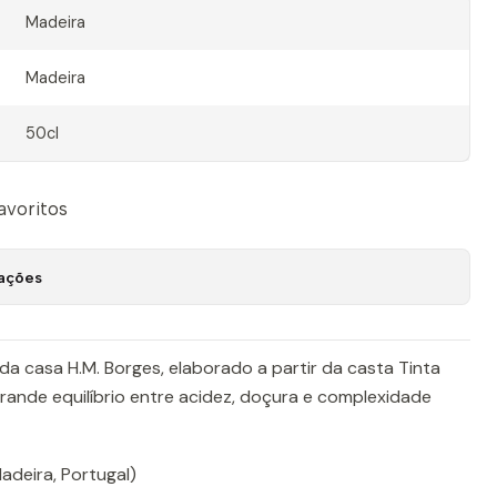
Madeira
Madeira
50cl
favoritos
zações
a casa H.M. Borges, elaborado a partir da casta Tinta
 grande equilíbrio entre acidez, doçura e complexidade
adeira, Portugal)