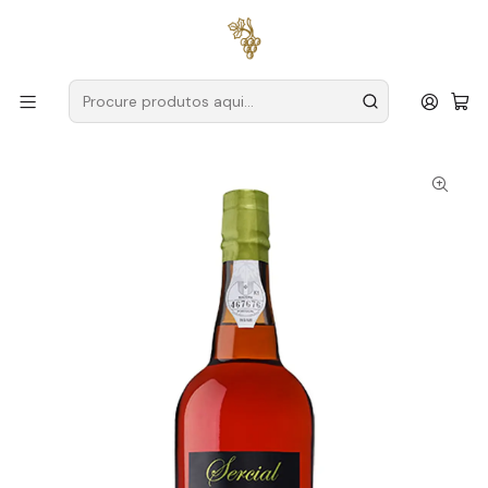
Entregas grátis
para encomendas a partir de
59€ (Portugal
Continental)
Início
Produtores
Madeira
H.M. Borges
H.M. Borges Sercial 15 Anos Seco Madeira 75cl