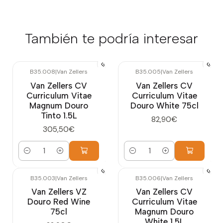
También te podría interesar
B35.008
|
Van Zellers
B35.005
|
Van Zellers
Van Zellers CV
Van Zellers CV
Curriculum Vitae
Curriculum Vitae
Magnum Douro
Douro White 75cl
Tinto 1.5L
82,90€
305,50€
Cantidad
Cantidad
B35.003
|
Van Zellers
B35.006
|
Van Zellers
Van Zellers VZ
Van Zellers CV
Douro Red Wine
Curriculum Vitae
75cl
Magnum Douro
White 1.5L