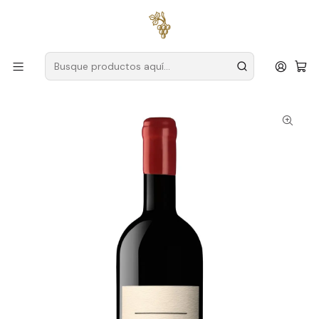
Envío gratuito
para pedidos superiores a
59 € (Portugal
continental)
Inicio
Productores
Duero
Van Zellers
Van Zellers CV Curriculum Vitae Douro Tinto 75cl