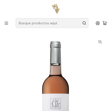
Envío gratuito
para pedidos superiores a
59 € (Portugal
continental)
Inicio
Productores
Duero
Quinta das Lamelas
Quinta das Lamelas 2024 Duero Rosado 75cl