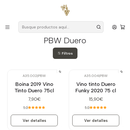
Envío gratuito
para pedidos superiores a
59 € (Portugal
continental)
Inicio
Productores
Duero
PBW Duero
PBW Duero
Filtros
A35.002
|
PBW
A35.004
|
PBW
Agotado
Agotado
Boina 2019 Vino
Vino tinto Duero
Tinto Duero 75cl
Funky 2020 75 cl
7,90€
15,90€
5.0
5.0
Ver detalles
Ver detalles