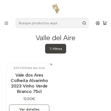
Envío gratuito
para pedidos superiores a
59 € (Portugal
continental)
Inicio
Productores
Vino Verde (Monção & Melgaço)
Valle del Aire
Valle del Aire
Filtros
A25.001
|
Vale dos Ares
Agotado
Vale dos Ares
Colheita Alvarinho
2023 Vinho Verde
Branco 75cl
12,50€
Ver detalles