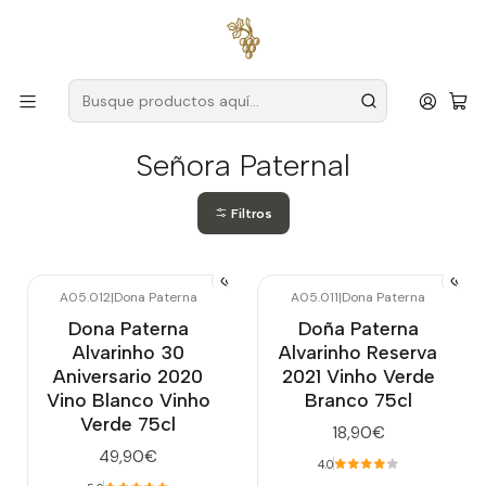
Envío gratuito
para pedidos superiores a
59 € (Portugal
continental)
Inicio
Productores
Vino Verde (Monção & Melgaço)
Señora Paternal
Señora Paternal
Filtros
A05.012
|
Dona Paterna
A05.011
|
Dona Paterna
Agotado
Agotado
Dona Paterna
Doña Paterna
Alvarinho 30
Alvarinho Reserva
Aniversario 2020
2021 Vinho Verde
Vino Blanco Vinho
Branco 75cl
Verde 75cl
18,90€
49,90€
4.0