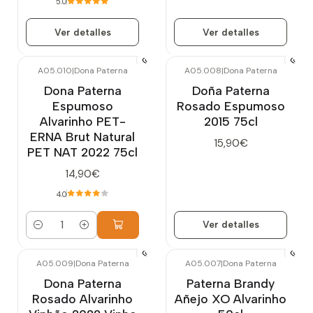
5.0
Ver detalles
Ver detalles
A05.010
|
Dona Paterna
A05.008
|
Dona Paterna
Agotado
Dona Paterna
Doña Paterna
Espumoso
Rosado Espumoso
Alvarinho PET-
2015 75cl
ERNA Brut Natural
15,90€
PET NAT 2022 75cl
14,90€
4.0
Ver detalles
Cantidad
A05.009
|
Dona Paterna
A05.007
|
Dona Paterna
Agotado
Agotado
Dona Paterna
Paterna Brandy
Rosado Alvarinho
Añejo XO Alvarinho