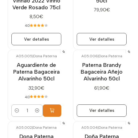
Vinhão 2022 Vinho
50cl
Verde Rosado 75cl
79,90€
8,50€
4.0
Ver detalles
Ver detalles
A05.005
|
Dona Paterna
A05.006
|
Dona Paterna
Agotado
Aguardiente de
Paterna Brandy
Paterna Bagaceira
Bagaceira Añejo
Alvarinho 50cl
Alvarinho 50cl
32,90€
61,90€
4.0
Ver detalles
Cantidad
A05.002
|
Dona Paterna
A05.004
|
Dona Paterna
Agotado
Agotado
Dona Paterna
Doña Paterna