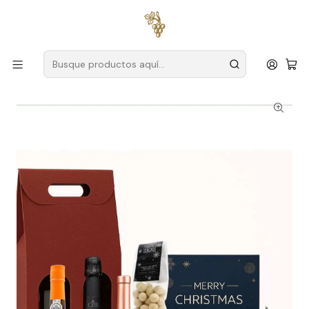
Envío gratuito
para pedidos superiores a
59 € (Portugal
continental)
Inicio
Cestas Gourmet
Cesta navideña Mega Alvarinho