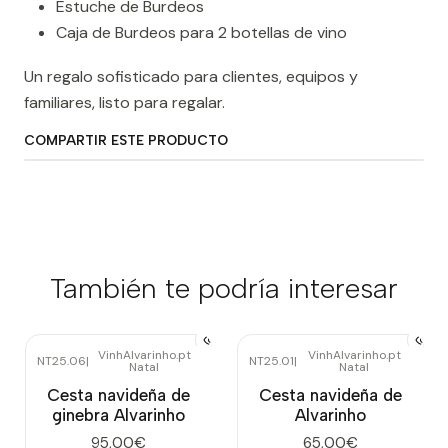
Estuche de Burdeos
Caja de Burdeos para 2 botellas de vino
Un regalo sofisticado para clientes, equipos y
familiares, listo para regalar.
COMPARTIR ESTE PRODUCTO
También te podría interesar
VinhAlvarinho.pt
VinhAlvarinho.pt
NT25.06
|
NT25.01
|
Natal
Natal
Agotado
Agotado
Cesta navideña de
Cesta navideña de
ginebra Alvarinho
Alvarinho
95,00€
65,00€