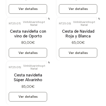
Ver detalles
Ver detalles
VinhAlvarinho.pt
VinhAlvarinho.pt
NT25.07
|
NT25.03
|
Natal
Natal
Agotado
Agotado
Cesta navideña con
Cesta de Navidad
vino de Oporto
Roja y Blanca
80,00€
65,00€
Ver detalles
Ver detalles
VinhAlvarinho.pt
NT25.05
|
Natal
Agotado
Cesta navideña
Súper Alvarinho
85,00€
Ver detalles