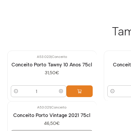
Tam
A53.023
|
Conceito
Conceito Porto Tawny 10 Anos 75cl
Conceit
31,50€
Quantidade
Quantidade
A53.021
|
Conceito
Esgotado
Conceito Porto Vintage 2021 75cl
46,50€