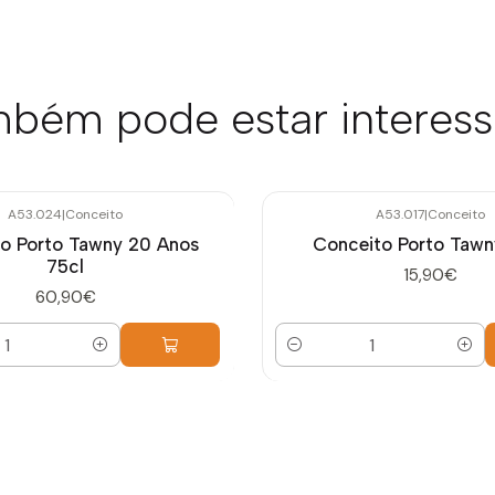
bém pode estar interes
A53.024
|
Conceito
A53.017
|
Conceito
o Porto Tawny 20 Anos
Conceito Porto Tawn
75cl
15,90€
60,90€
Quantidade