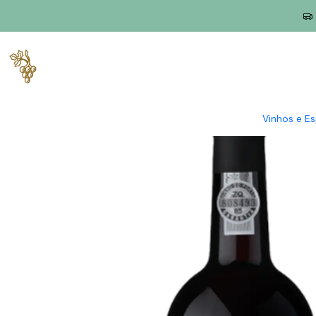
Início
Produtores
Douro
Conceito
Conceito Porto Tawny 
Vinhos e E