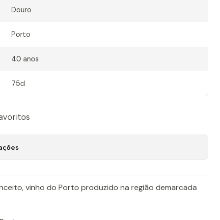
Douro
Porto
40 anos
75cl
favoritos
zações
ceito, vinho do Porto produzido na região demarcada