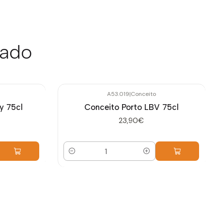
sado
A53.019
|
Conceito
y 75cl
Conceito Porto LBV 75cl
23,90€
Quantidade