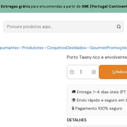
40 Anos 75cl
Entregas grátis
para encomendas a partir de
59€ (Portugal Continent
Conceito P
75cl
|
spumantes
Produtores
Conjuntos
Destilados
Gourmet
Promoçõe
Porto Tawny rico e envolvente
Adici
Quantidade
🚚 Entrega: 1–4 dias úteis (P
🌍 Envio rápido e seguro em 
🔒 Pagamento 100% seguro
DETALHES