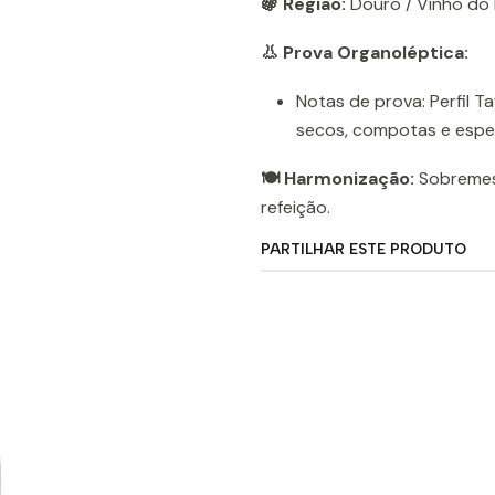
🍇 Região:
Douro / Vinho do
👃 Prova Organoléptica:
Notas de prova: Perfil T
secos, compotas e espec
🍽️ Harmonização:
Sobremesa
refeição.
PARTILHAR ESTE PRODUTO