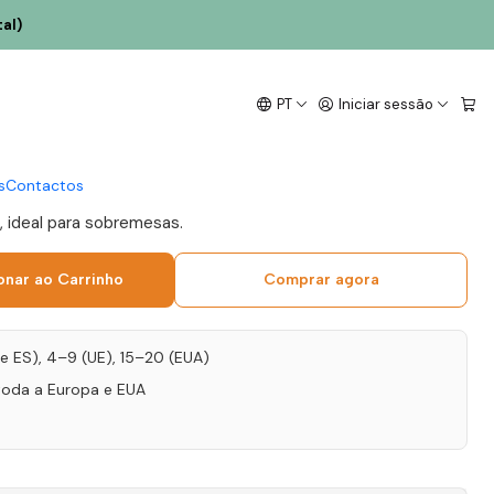
al)
orto Tawny 40 Anos
PT
Iniciar sessão
s
Contactos
, ideal para sobremesas.
onar ao Carrinho
Comprar agora
T e ES), 4–9 (UE), 15–20 (EUA)
toda a Europa e EUA