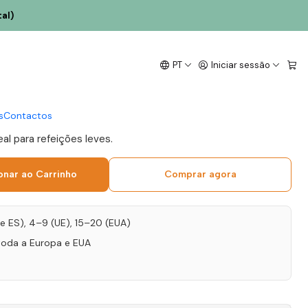
al)
Vitória Sauvignon
PT
Iniciar sessão
ejo Branco 75cl
s
Contactos
eal para refeições leves.
onar ao Carrinho
Comprar agora
T e ES), 4–9 (UE), 15–20 (EUA)
toda a Europa e EUA