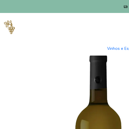
Início
Produtores
Alentejo
Casa Santa Vitória
Casa Santa V
Vinhos e E