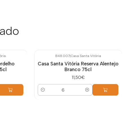
sado
ória
B48.007
|
Casa Santa Vitória
erdelho
Casa Santa Vitória Reserva Alentejo
5cl
Branco 75cl
11,50€
Quantidade