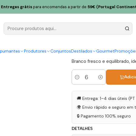
itória Sauvignon Blanc Alentejo Branco 75cl
Entregas grátis
para encomendas a partir de
59€ (Portugal Continent
Casa Santa 
Blanc Alent
|
spumantes
Produtores
Conjuntos
Destilados
Gourmet
Promoçõe
Branco fresco e equilibrado, id
Adici
Quantidade
🚚 Entrega: 1–4 dias úteis (P
🌍 Envio rápido e seguro em 
🔒 Pagamento 100% seguro
DETALHES