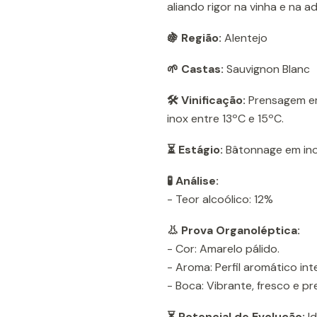
aliando rigor na vinha e na 
🍇 Região:
Alentejo
🌱 Castas:
Sauvignon Blanc
🛠️ Vinificação:
Prensagem em
inox entre 13ºC e 15ºC.
⏳ Estágio:
Bâtonnage em ino
🧪 Análise:
- Teor alcoólico: 12%
👃 Prova Organoléptica:
- Cor: Amarelo pálido.
- Aroma: Perfil aromático inte
- Boca: Vibrante, fresco e p
⏳ Potencial de Evolução:
Id