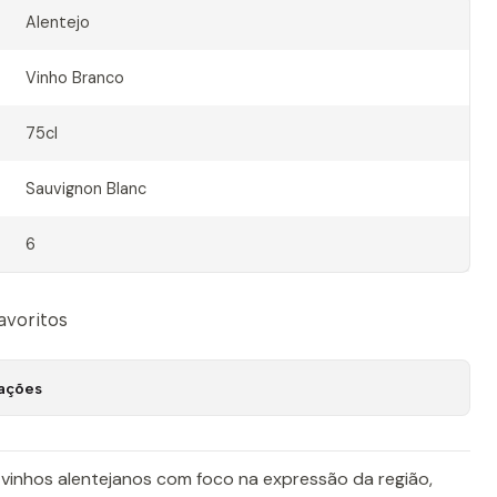
Alentejo
Vinho Branco
75cl
Sauvignon Blanc
6
favoritos
zações
 vinhos alentejanos com foco na expressão da região,