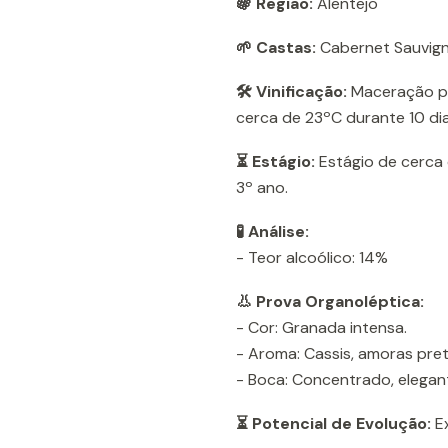
🍇 Região:
Alentejo
🌱 Castas:
Cabernet Sauvign
🛠️ Vinificação:
Maceração pré
cerca de 23ºC durante 10 dia
⏳ Estágio:
Estágio de cerca 
3º ano.
🧪 Análise:
- Teor alcoólico: 14%
👃 Prova Organoléptica:
- Cor: Granada intensa.
- Aroma: Cassis, amoras pret
- Boca: Concentrado, elegant
⏳ Potencial de Evolução:
Ex