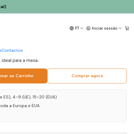
al)
itória Inevitável
PT
Iniciar sessão
nto 75cl
s
Contactos
 ideal para a mesa.
onar ao Carrinho
Comprar agora
T e ES), 4–9 (UE), 15–20 (EUA)
toda a Europa e EUA