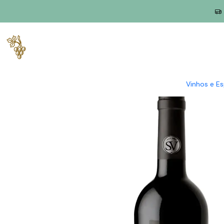
Início
Produtores
Alentejo
Casa Santa Vitória
Casa Santa V
Vinhos e E