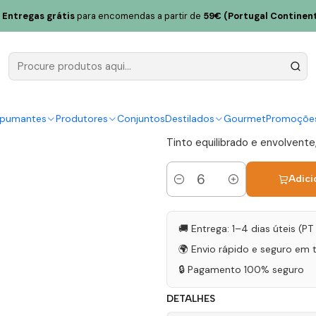
itória Inevitável Alentejo Tinto 75cl
Entregas grátis
para encomendas a partir de
59€ (Portugal Continent
Casa Santa V
Alentejo Ti
|
spumantes
Produtores
Conjuntos
Destilados
Gourmet
Promoçõe
Tinto equilibrado e envolvente,
Adici
Quantidade
🚚 Entrega: 1–4 dias úteis (P
🌍 Envio rápido e seguro em 
🔒 Pagamento 100% seguro
DETALHES