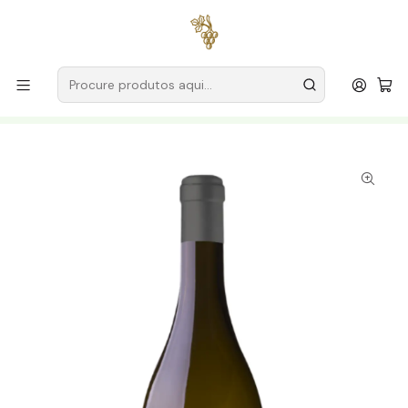
Entregas grátis
para encomendas a partir de
59€ (Portugal
Continental)
Início
Produtores
Alentejo
Susana Esteban – A Arte da Inovação no Alentejo
Susana Esteban Sem Vergonha Magnum 2017 Alentejo Tinto
1,5L