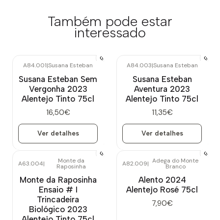
Também pode estar
interessado
A84.001
|
Susana Esteban
A84.003
|
Susana Esteban
Esgotado
Esgotado
Susana Esteban Sem
Susana Esteban
Vergonha 2023
Aventura 2023
Alentejo Tinto 75cl
Alentejo Tinto 75cl
16,50€
11,35€
Ver detalhes
Ver detalhes
Monte da
Adega do Monte
A63.004
|
A82.009
|
Raposinha
Branco
Monte da Raposinha
Alento 2024
Ensaio # I
Alentejo Rosé 75cl
Trincadeira
7,90€
Biológico 2023
Alentejo Tinto 75cl