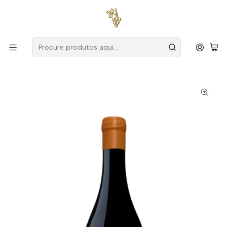
Entregas grátis
para encomendas a partir de
59€ (Portugal
Continental)
Início
Produtores
Alentejo
Monte da Raposinha
Monte da Raposinha Ensaio # I Trincadeira Biológico 2023
Alentejo Tinto 75cl