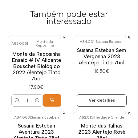
Também pode estar
interessado
Monte da
A84.001
|
Susana Esteban
A63.005
|
Raposinha
Esgotado
Susana Esteban Sem
Monte da Raposinha
Vergonha 2023
Ensaio # IV Alicante
Alentejo Tinto 75cl
Bouschet Biológico
16,50€
2022 Alentejo Tinto
75cl
17,90€
Ver detalhes
Quantidade
A84.003
|
Susana Esteban
A62.015
|
Herdade Grande
Esgotado
Susana Esteban
Monte das Talhas
Aventura 2023
2023 Alentejo Rosé